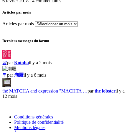
6 février 2018
14 commentaires
Articles par mois
Articles par mois
Derniers messages du forum
皆
par
Kotoba
il y a 2 mois
〒
par
湖羅
il y a 6 mois
thé MATCHA and expression "MACHTA …
par
the lobster
il y a
12 mois
Conditions générales
Politique de confidentialité
Mentions légales