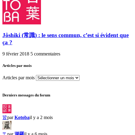
Jôshiki (常識) : le sens commun, c’est si évident que
ça ?
9 février 2018
5 commentaires
Articles par mois
Articles par mois
Derniers messages du forum
皆
par
Kotoba
il y a 2 mois
〒
par
湖羅
il y a 6 mois