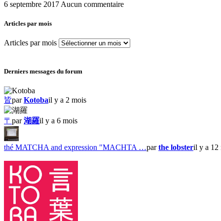
6 septembre 2017
Aucun commentaire
Articles par mois
Articles par mois
Derniers messages du forum
皆
par
Kotoba
il y a 2 mois
〒
par
湖羅
il y a 6 mois
thé MATCHA and expression "MACHTA …
par
the lobster
il y a 12