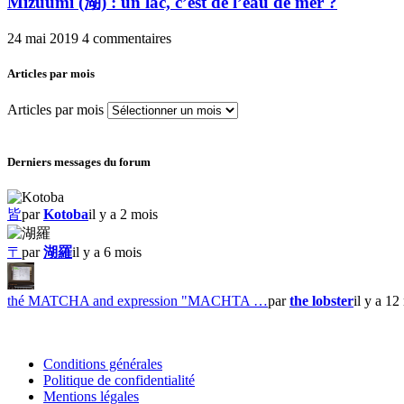
Mizuumi (湖) : un lac, c’est de l’eau de mer ?
24 mai 2019
4 commentaires
Articles par mois
Articles par mois
Derniers messages du forum
皆
par
Kotoba
il y a 2 mois
〒
par
湖羅
il y a 6 mois
thé MATCHA and expression "MACHTA …
par
the lobster
il y a 12
Conditions générales
Politique de confidentialité
Mentions légales