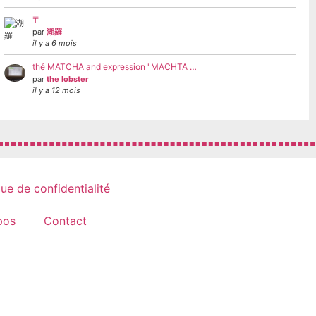
〒
par
湖羅
il y a 6 mois
thé MATCHA and expression "MACHTA …
par
the lobster
il y a 12 mois
que de confidentialité
pos
Contact