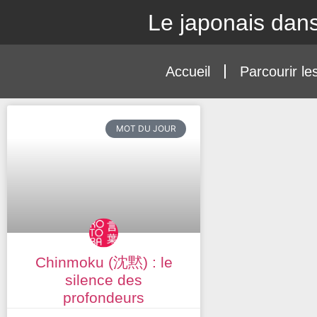
Le japonais dans
Accueil
Parcourir le
MOT DU JOUR
Chinmoku (沈黙) : le
silence des
profondeurs