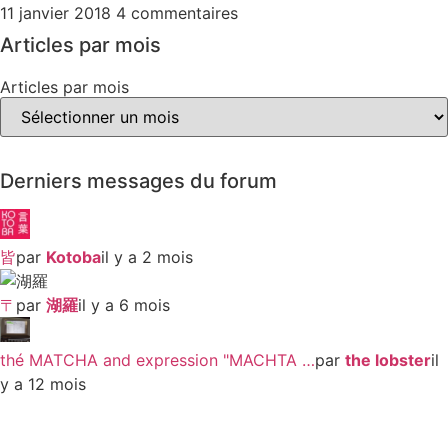
11 janvier 2018
4 commentaires
Articles par mois
Articles par mois
Derniers messages du forum
皆
par
Kotoba
il y a 2 mois
〒
par
湖羅
il y a 6 mois
thé MATCHA and expression "MACHTA …
par
the lobster
il
y a 12 mois