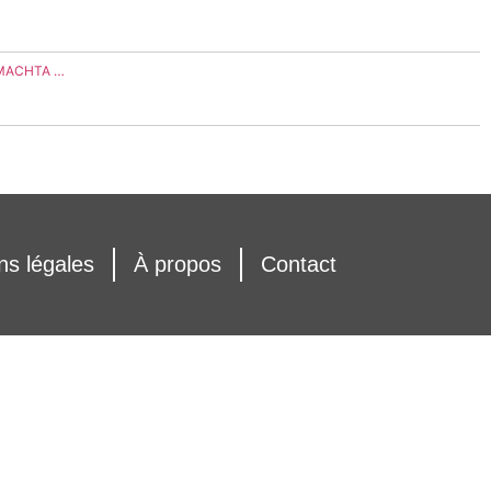
"MACHTA …
ns légales
À propos
Contact