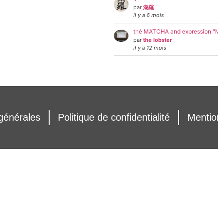
par
湖羅
il y a 6 mois
thé MATCHA and expression 
par
the lobster
il y a 12 mois
générales
Politique de confidentialité
Mentio