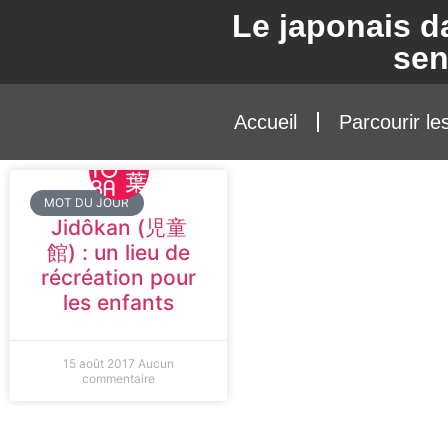
Le japonais d
se
Accueil
Parcourir le
MOT DU JOUR
Jidôkan (児童
館) : un lieu de
récréation pour
les enfants
15 août 2017
Aucun
commentaire