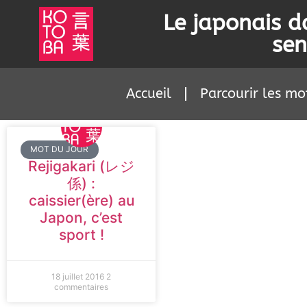
Le japonais d
sen
Accueil
Parcourir les mo
MOT DU JOUR
Rejigakari (レジ
係) :
caissier(ère) au
Japon, c’est
sport !
18 juillet 2016
2
commentaires