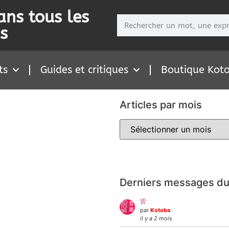
ans tous les
s
ts
Guides et critiques
Boutique Kot
Articles par mois
Derniers messages du
皆
par
Kotoba
il y a 2 mois