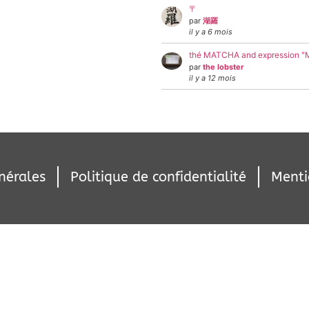
〒
par
湖羅
il y a 6 mois
thé MATCHA and expression 
par
the lobster
il y a 12 mois
nérales
Politique de confidentialité
Menti