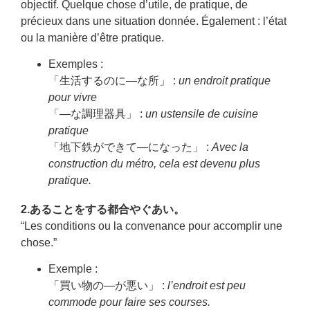
objectif. Quelque chose d’utile, de pratique, de
précieux dans une situation donnée. Également : l’état
ou la manière d’être pratique.
Exemples :
「生活するのに—な所」 :
un endroit pratique
pour vivre
「—な調理器具」 :
un ustensile de cuisine
pratique
「地下鉄ができて—になった」 :
Avec la
construction du métro, cela est devenu plus
pratique.
2.あることをする都合やぐあい。
“Les conditions ou la convenance pour accomplir une
chose.”
Exemple :
「買い物の—が悪い」 :
l’endroit est peu
commode pour faire ses courses.