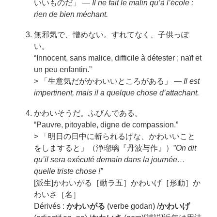
いいものだ」 —
Il ne fait le malin qu’à l’école :
rien de bien méchant.
無邪気で、憎めない。すれてなく、子供っぽ
い。
“Innocent, sans malice, difficile à détester ; naïf et
un peu enfantin.”
> 「生意気だがかわいいところがある」 —
Il est
impertinent, mais il a quelque chose d’attachant.
かわいそうだ。ふびんである。
“Pauvre, pitoyable, digne de compassion.”
> 「明日の日中に斬られるげな、かわいいこと
をしますると」（浄瑠璃『丹波与作』）”
On dit
qu’il sera exécuté demain dans la journée…
quelle triste chose !”
[派生]かわいがる［動ラ五］かわいげ［形動］か
わいさ［名］
Dérivés :
かわいがる
(verbe godan) /
かわいげ