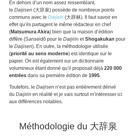
En dehors d’un nom assez ressemblant,
le
Daijisen
(大辞泉) possède de nombreux points
communs avec le
Daijirin
(大辞林). Il faut savoir en
effet qu’ils partagent le même rédacteur en chef
(
Matsumura Akira
) bien que la maison d’édition
diffère (Sanseidô pour le
Daijirin
et
Shogakukan
pour
le
Daijisen
). En outre, la méthodologie utilisée
(
priorité au sens moderne
) est identique sur le
papier. On est également sur un dictionnaire
volumineux étant donné qu’il proposait déjà
220 000
entrées
dans sa première édition de
1995
.
Toutefois, le
Daijisen
n’est pas entièrement dérivé
du
Daijirin
en réalité et je vais surtout m’intéresser ici
aux différences notables.
Méthodologie du 大辞泉