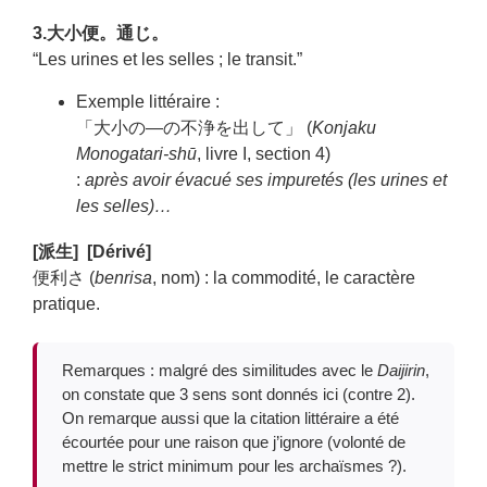
3.大小便。通じ。
“Les urines et les selles ; le transit.”
Exemple littéraire :
「大小の—の不浄を出して」 (
Konjaku
Monogatari-shū
, livre I, section 4)
:
après avoir évacué ses impuretés (les urines et
les selles)…
[派生] [Dérivé]
便利さ (
benrisa
, nom) : la commodité, le caractère
pratique.
Remarques : malgré des similitudes avec le
Daijirin
,
on constate que 3 sens sont donnés ici (contre 2).
On remarque aussi que la citation littéraire a été
écourtée pour une raison que j’ignore (volonté de
mettre le strict minimum pour les archaïsmes ?).