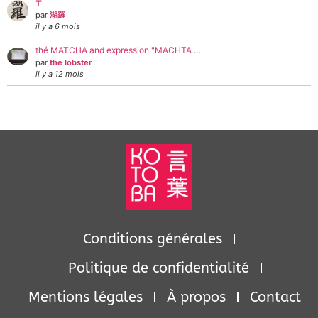
〒
par
湖羅
il y a 6 mois
thé MATCHA and expression "MACHTA …
par
the lobster
il y a 12 mois
Conditions générales
Politique de confidentialité
Mentions légales
À propos
Contact