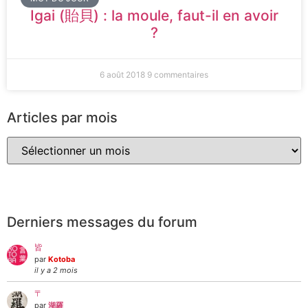
Igai (貽貝) : la moule, faut-il en avoir
?
6 août 2018
9 commentaires
Articles par mois
Derniers messages du forum
皆
par
Kotoba
il y a 2 mois
〒
par
湖羅