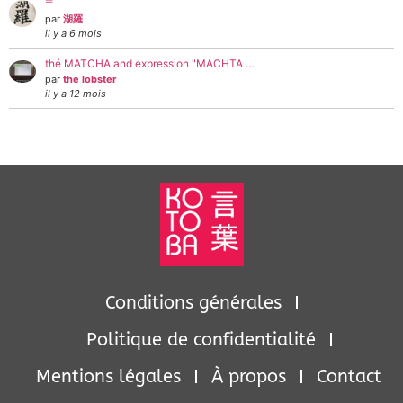
〒
par
湖羅
il y a 6 mois
thé MATCHA and expression "MACHTA …
par
the lobster
il y a 12 mois
Conditions générales
Politique de confidentialité
Mentions légales
À propos
Contact