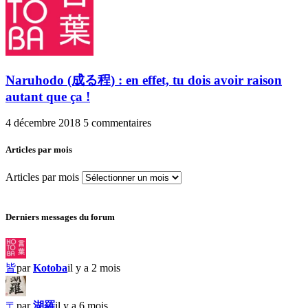
Naruhodo (成る程) : en effet, tu dois avoir raison
autant que ça !
4 décembre 2018
5 commentaires
Articles par mois
Articles par mois
Derniers messages du forum
皆
par
Kotoba
il y a 2 mois
〒
par
湖羅
il y a 6 mois