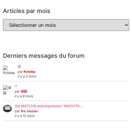
Articles par mois
Derniers messages du forum
皆
par
Kotoba
il y a 2 mois
〒
par
湖羅
il y a 6 mois
thé MATCHA and expression "MACHTA …
par
the lobster
il y a 12 mois