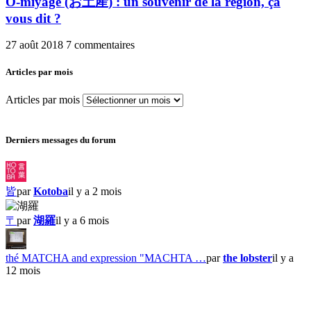
O-miyage (お土産) : un souvenir de la région, ça
vous dit ?
27 août 2018
7 commentaires
Articles par mois
Articles par mois
Derniers messages du forum
皆
par
Kotoba
il y a 2 mois
〒
par
湖羅
il y a 6 mois
thé MATCHA and expression "MACHTA …
par
the lobster
il y a
12 mois