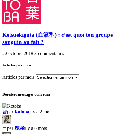
Ketsuekigata (血液型) : c’est quoi ton groupe
sanguin au fait ?
22 octobre 2018
3 commentaires
Articles par mois
Articles par mois
Derniers messages du forum
皆
par
Kotoba
il y a 2 mois
〒
par
湖羅
il y a 6 mois