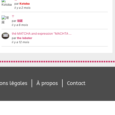
par
Kotoba
il y a 2 mois
〒
par
湖羅
il y a 6 mois
thé MATCHA and expression "MACHTA …
par
the lobster
il y a 12 mois
ons légales
À propos
Contact