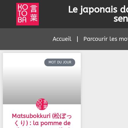
Le japonais d
sen
Accueil
Parcourir les mo
MOT DU JOUR
Matsubokkuri (松ぼっ
くり) : la pomme de