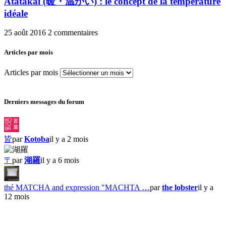
Atatakai (暖・温かい) : le concept de la température
idéale
25 août 2016
2 commentaires
Articles par mois
Articles par mois
Derniers messages du forum
皆
par
Kotoba
il y a 2 mois
〒
par
湖羅
il y a 6 mois
thé MATCHA and expression "MACHTA …
par
the lobster
il y a
12 mois