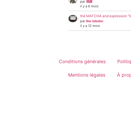
par
湖羅
il y a 6 mois
thé MATCHA and expression 
par
the lobster
il y a 12 mois
Conditions générales
Politi
Mentions légales
À pro