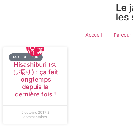
Le 
les
Accueil
Parcouri
MOT DU JOUR
Hisashiburi (久
し振り) : ça fait
longtemps
depuis la
dernière fois !
9 octobre 2017
2
commentaires