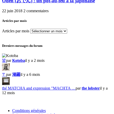
Oden (おでん) : un pot-au-feu à la japonaise
22 juin 2018
2 commentaires
Articles par mois
Articles par mois
Derniers messages du forum
皆
par
Kotoba
il y a 2 mois
〒
par
湖羅
il y a 6 mois
thé MATCHA and expression "MACHTA …
par
the lobster
il y a
12 mois
Conditions générales