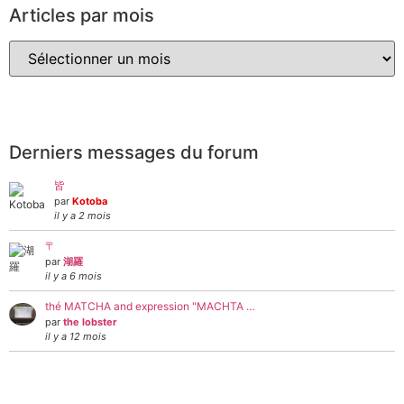
Articles par mois
Derniers messages du forum
皆
par
Kotoba
il y a 2 mois
〒
par
湖羅
il y a 6 mois
thé MATCHA and expression "MACHTA …
par
the lobster
il y a 12 mois