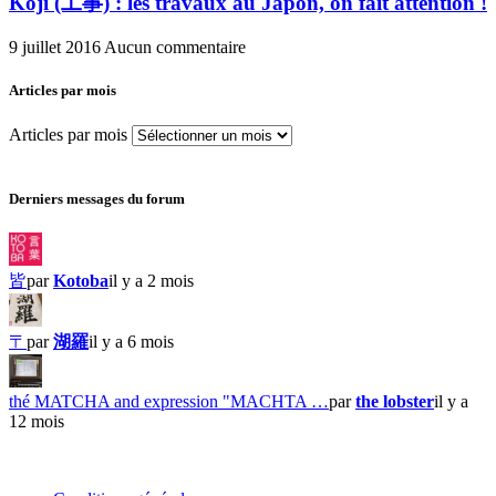
Kôji (工事) : les travaux au Japon, on fait attention !
9 juillet 2016
Aucun commentaire
Articles par mois
Articles par mois
Derniers messages du forum
皆
par
Kotoba
il y a 2 mois
〒
par
湖羅
il y a 6 mois
thé MATCHA and expression "MACHTA …
par
the lobster
il y a
12 mois