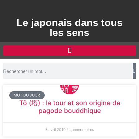
Le japonais dans tous
les sens
MOT DU JOUR
Tô (塔) : la tour et son origine de
pagode bouddhique
8 avril 2019
5 commentaires