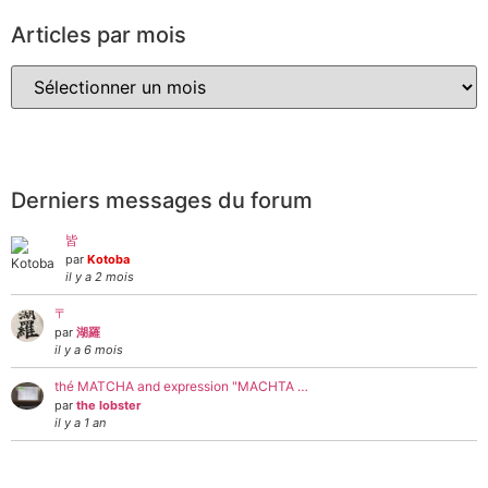
Articles par mois
Derniers messages du forum
皆
par
Kotoba
il y a 2 mois
〒
par
湖羅
il y a 6 mois
thé MATCHA and expression "MACHTA …
par
the lobster
il y a 1 an