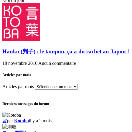
Mot du jour
Hanko (判子) : le tampon, ça a du cachet au Japon !
18 novembre 2016
Aucun commentaire
Articles par mois
Articles par mois
Derniers messages du forum
皆
par
Kotoba
il y a 2 mois