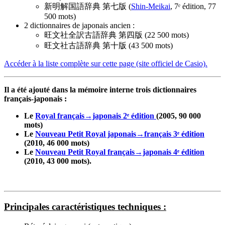
新明解国語辞典 第七版 (
Shin-Meikai
, 7ᵉ édition, 77
500 mots)
2 dictionnaires de japonais ancien :
旺文社全訳古語辞典 第四版 (22 500 mots)
旺文社古語辞典 第十版 (43 500 mots)
Accéder à la liste complète sur cette page (site officiel de Casio).
Il a été ajouté dans la mémoire interne trois dictionnaires
français-japonais :
Le
Royal français→japonais 2ᵉ édition
(2005, 90 000
mots)
Le
Nouveau Petit Royal japonais→français 3ᵉ édition
(2010, 46 000 mots)
Le
Nouveau Petit Royal français→japonais 4ᵉ édition
(2010, 43 000 mots).
Principales caractéristiques techniques :