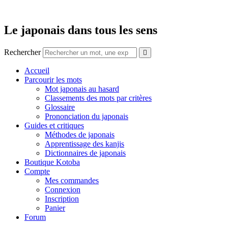
Aller
au
contenu
Le japonais dans tous les sens
Rechercher
Accueil
Parcourir les mots
Mot japonais au hasard
Classements des mots par critères
Glossaire
Prononciation du japonais
Guides et critiques
Méthodes de japonais
Apprentissage des kanjis
Dictionnaires de japonais
Boutique Kotoba
Compte
Mes commandes
Connexion
Inscription
Panier
Forum