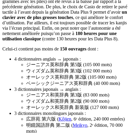
grammes avec les piles) ont été revus à la baisse par rapport à la
précédente génération. De plus, le choix de Casio de retirer le pavé
tactile à l’avant depuis la génération Data Plus 9 permet d’avoir
un
clavier avec de plus grosses touches
, ce qui améliore le confort
d’utilisation. Par ailleurs, il est toujours possible de tracer les kanjis
via l’écran principal. Enfin, on peut noter que l’autonomie a été
nettement améliorée puisqu’on passe à
180 heures pour une
utilisation classique
(contre 130 heures pour les Data Plus 8).
Celui-ci contient pas moins de
150 ouvrages
dont :
4 dictionnaires anglais → japonais :
ジーニアス英和辞典 第5版 (105 000 mots)
ウィズダム英和辞典 第3版 (102 000 mots)
オーレックス英和辞典 第2版 (105 000 mots)
ベーシックジーニアス英和辞典 (40 000 mots)
3 dictionnaires japonais → anglais :
ジーニアス和英辞典 第3版 (83 000 mots)
ウィズダム和英辞典 第2版 (90 000 mots)
オーレックス和英辞典 新装版 (127 000 mots)
3 dictionnaires monolingues japonais :
広辞苑 第六版 (
Kôjien
, 6ᵉ édition, 240 000 entrées)
明鏡国語辞典 第二版 (
Meikyo
, 2ᵉ édition, 70 000
mots)