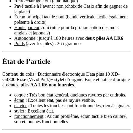
Rétroéclairage
: oui (automatique)
Pavé tactile à l’avant
: non (choix de Casio afin de gagner de
la place)
Écran principal tactile
: oui (bande verticale tactile également
présente à droite)
Hauts parleur
: oui (utile pour la prononciation des mots
anglais et japonais)
Autonomie
: jusqu’à 180 heures avec
deux piles AA LR6
Poids
(avec les piles) : 265 grammes
État de l’article
Contenu du colis
: Dictionnaire électronique Data plus 10 XD-
G4800 Rose (Vivid Pink)+ stylet d’origine. Boite et notice d’origine
absentes,
piles AA LR6 non fournies
.
coque
: Très bon état général, quelques rayures par endroits.
écran
: Excellent état, pas de rayure visible.
clavier
: Toutes les touches sont fonctionnelles, rien à signaler.
stylet
: Excellent état.
fonctionnement
: Aucun problème, écran tactile bien calibré,
son et touches fonctionnelles