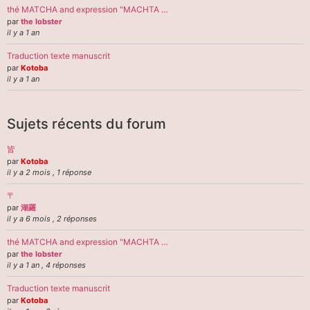
thé MATCHA and expression "MACHTA …
par
the lobster
il y a 1 an
Traduction texte manuscrit
par
Kotoba
il y a 1 an
Sujets récents du forum
皆
par
Kotoba
il y a 2 mois , 1 réponse
〒
par
湖羅
il y a 6 mois , 2 réponses
thé MATCHA and expression "MACHTA …
par
the lobster
il y a 1 an , 4 réponses
Traduction texte manuscrit
par
Kotoba