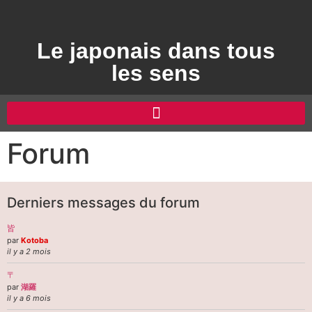
Le japonais dans tous
les sens
Forum
Derniers messages du forum
皆
par
Kotoba
il y a 2 mois
〒
par
湖羅
il y a 6 mois