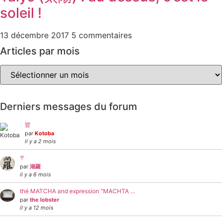
soleil !
13 décembre 2017
5 commentaires
Articles par mois
Articles
par
mois
Derniers messages du forum
皆
par
Kotoba
il y a 2 mois
〒
par
湖羅
il y a 6 mois
thé MATCHA and expression "MACHTA …
par
the lobster
il y a 12 mois