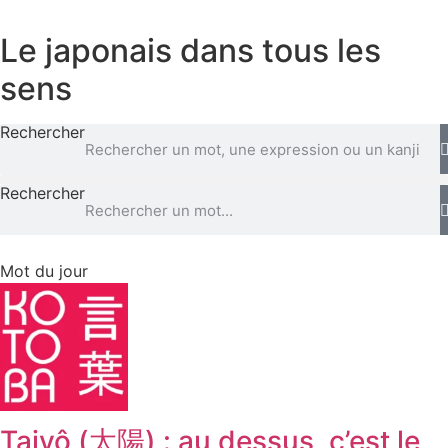
Aller
au
Le japonais dans tous les
contenu
sens
Rechercher
Rechercher
Mot du jour
Taiyô (太陽) : au dessus, c’est le