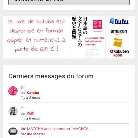
Derniers messages du forum
皆
par
Kotoba
il y a 2 mois
〒
par
湖羅
il y a 6 mois
thé MATCHA and expression "MACHTA …
par
the lobster