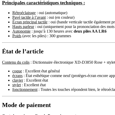
Principales caractéristiques techniques :
Rétroéclairage
: oui (automatique)
Pavé tactile à l’avant
: oui (en couleur)
Écran principal tactile
: oui (bande verticale tactile également pr
Hauts parleur
: oui (uniquement pour la prononciation des mots 
Autonomie
: jusqu’à 130 heures avec
deux piles AA LR6
Poids
(avec les piles) : 300 grammes
État de l’article
Contenu du colis
: Dictionnaire électronique XD-D3850 Rose + stylet d
coque
: Excellent état général
écrans
: État esthétique comme neuf (protèges-écran encore appli
clavier
: Excellent état
stylet
: Excellent état
fonctionnement
: Toutes les touches répondent bien, le rétroécla
Mode de paiement