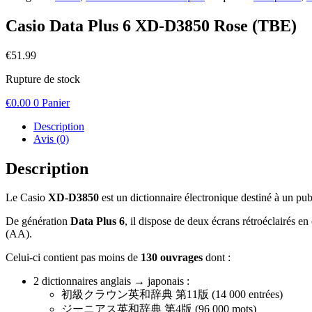
Casio Data Plus 6 XD-D3850 Rose (TBE)
€
51.99
Rupture de stock
€
0.00
0
Panier
Description
Avis (0)
Description
Le Casio
XD-D3850
est un dictionnaire électronique destiné à un pu
De génération
Data Plus 6
, il dispose de deux écrans rétroéclairés e
(AA).
Celui-ci contient pas moins de
130 ouvrages
dont :
2 dictionnaires anglais → japonais :
初級クラウン英和辞典 第11版 (14 000 entrées)
ジーニアス英和辞典 第4版 (96 000 mots)