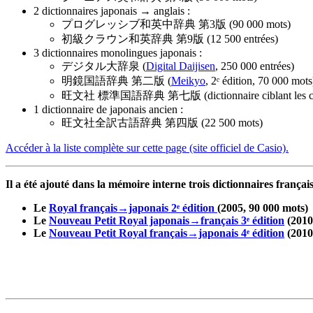
2 dictionnaires japonais → anglais :
プログレッシブ和英中辞典 第3版
(90 000 mots)
初級クラウン和英辞典 第9版 (12 500 entrées)
3 dictionnaires monolingues japonais :
デジタル大辞泉 (
Digital Daijisen
, 250 000 entrées)
明鏡国語辞典 第二版 (
Meikyo
, 2ᵉ édition, 70 000 mots
旺文社 標準国語辞典 第七版 (dictionnaire ciblant les collé
1 dictionnaire de japonais ancien :
旺文社全訳古語辞典 第四版 (22 500 mots)
Accéder à la liste complète sur cette page (site officiel de Casio).
Il a été ajouté dans la mémoire interne trois dictionnaires françai
Le
Royal français→japonais 2ᵉ édition
(2005, 90 000 mots)
Le
Nouveau Petit Royal japonais→français 3ᵉ édition
(2010
Le
Nouveau Petit Royal français→japonais 4ᵉ édition
(2010