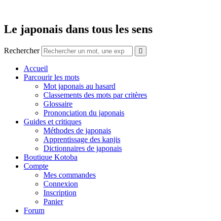
Aller
au
contenu
Le japonais dans tous les sens
Rechercher
Accueil
Parcourir les mots
Mot japonais au hasard
Classements des mots par critères
Glossaire
Prononciation du japonais
Guides et critiques
Méthodes de japonais
Apprentissage des kanjis
Dictionnaires de japonais
Boutique Kotoba
Compte
Mes commandes
Connexion
Inscription
Panier
Forum