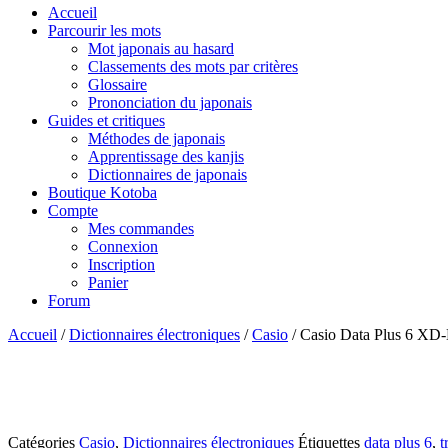
Accueil
Parcourir les mots
Mot japonais au hasard
Classements des mots par critères
Glossaire
Prononciation du japonais
Guides et critiques
Méthodes de japonais
Apprentissage des kanjis
Dictionnaires de japonais
Boutique Kotoba
Compte
Mes commandes
Connexion
Inscription
Panier
Forum
Accueil
/
Dictionnaires électroniques
/
Casio
/ Casio Data Plus 6 XD
Catégories
Casio
,
Dictionnaires électroniques
Étiquettes
data plus 6
,
t