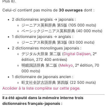
Plus 8).
Celui-ci contient pas moins de
30 ouvrages
dont :
2 dictionnaires anglais → japonais :
ジーニアス英和辞典 第5版 (105 000 mots)
ベーシックジーニアス英和辞典 (40 000 mots)
1 dictionnaire japonais → anglais :
ジーニアス和英辞典 第3版 (83 000 mots)
2 dictionnaires monolingues japonais :
デジタル大辞泉 第二版 (
Digital Daijisen
, 2ᵉ
édition, 272 400 entrées)
明鏡国語辞典 第二版 (
Meikyo
, 2ᵉ édition, 70
000 mots)
1 dictionnaire de japonais ancien :
旺文社全訳古語辞典 第四版 (22 500 mots)
Accéder à la liste complète sur cette page.
Il a été ajouté dans la mémoire interne trois
dictionnaires français-japonais :