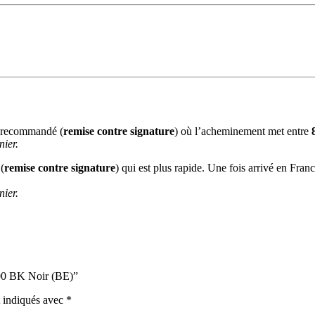
n recommandé (
remise contre signature
) où l’acheminement met entre
nier.
(
remise contre signature
) qui est plus rapide. Une fois arrivé en Fra
nier.
500 BK Noir (BE)”
t indiqués avec
*