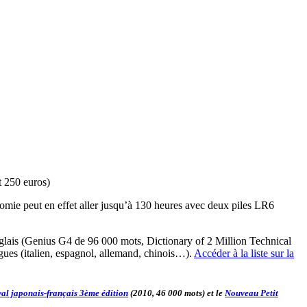
t 250 euros)
onomie peut en effet aller jusqu’à 130 heures avec deux piles LR6
nglais (Genius G4 de 96 000 mots, Dictionary of 2 Million Technical
ues (italien, espagnol, allemand, chinois…).
Accéder à la liste sur la
al japonais-français 3ème édition
(2010, 46 000 mots) et le
Nouveau Petit