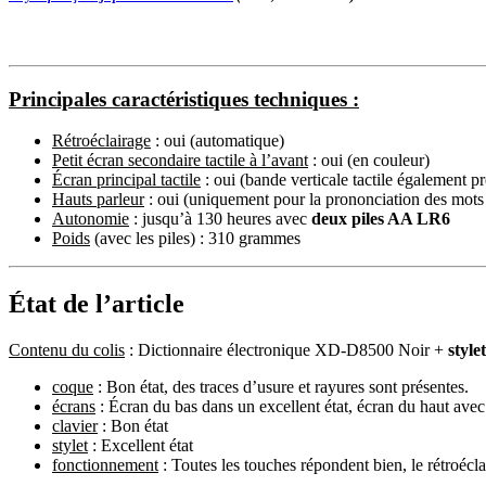
Principales caractéristiques techniques :
Rétroéclairage
: oui (automatique)
Petit écran secondaire tactile à l’avant
: oui (en couleur)
Écran principal tactile
: oui (bande verticale tactile également pr
Hauts parleur
: oui (uniquement pour la prononciation des mots 
Autonomie
: jusqu’à 130 heures avec
deux piles AA LR6
Poids
(avec les piles) : 310 grammes
État de l’article
Contenu du colis
: Dictionnaire électronique XD-D8500 Noir +
style
coque
: Bon état, des traces d’usure et rayures sont présentes.
écrans
: Écran du bas dans un excellent état, écran du haut ave
clavier
: Bon état
stylet
: Excellent état
fonctionnement
: Toutes les touches répondent bien, le rétroécla