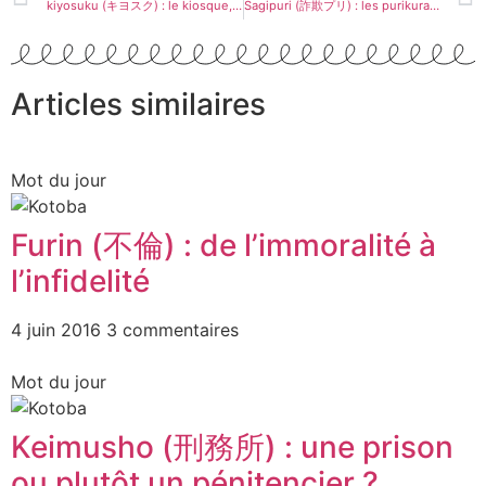
kiyosuku (キヨスク) : le kiosque, version japonaise
Sagipuri (詐欺プリ) : les purikura trompeurs, qu’est ce que c’est ?
Articles similaires
Mot du jour
Furin (不倫) : de l’immoralité à
l’infidelité
4 juin 2016
3 commentaires
Mot du jour
Keimusho (刑務所) : une prison
ou plutôt un pénitencier ?