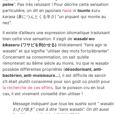
peine
“. Pas très reluisant ! Pour décrire cette sensation
particulière, on dit en japonais
hana
ni
tsunto
kuru
karasa
(鼻につんとくる辛さ) “un piquant qui monte au
nez”.
Il existe d’ailleurs une expression idiomatique traduisant
bien cette vive sensation. Il s’agit de
wasabi wo
kikaseru
(ワサビを利かせる)
littéralement “faire agir le
wasabi” et qui signifie “utiliser des mots forts/ébranler”.
Concernant sa consommation, on sait qu’elle
remonterait au 8ème siècle au moins. Vu que le wasabi
possède différentes propriétés (
désodorisant, anti-
bactérien, anti-moisissure…
), il est difficile de savoir
s’il était plutôt consommé pour son goût où plutôt pour
la recherche de ces effets
. Sur le poisson cru en tout
cas, il est vivement conseillé d’en utiliser !
Message indiquant que tous les sushis sont ” wasabi
わさび抜き” c’est à dire “sans wasabi”. On dit aussi