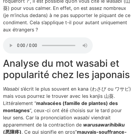
roquefort ?”, il est possible qu’on vous cite le
wasabi
(山
葵) pour vous calmer. En effet, on est assez nombreux
(je m’inclus dedans) à ne pas supporter le piquant de ce
condiment. Cela s’applique t-il pour autant uniquement
aux étrangers ?
Analyse du mot wasabi et
popularité chez les japonais
Wasabi
s’écrit le plus souvent en kana (わさび ou ワサビ)
mais vous pourrez le trouver avec les kanjis 山葵.
Littéralement “
malvacées (famille de plantes) des
montagnes
“, ceux-ci ont été choisis sur le tard pour
leur sens. Car la prononciation
wasabi
viendrait
apparemment de la contraction de
warusawarihibiku
(悪障疼)
. Ce qui signifie en gros”
mauvais-souffrance-