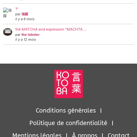
〒
par
湖羅
il y a 6 mois
thé MATCHA and expression "MACHTA …
par
the lobster
il y a 12 mois
Conditions générales
Politique de confidentialité
Mentions légales
À propos
Contact