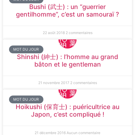
Bushi (武士) : un “guerrier
gentilhomme”, c’est un samouraï ?
22 août 2018
2 commentaires
MOT DU JOUR
Shinshi (紳士) : l’homme au grand
bâton et le gentleman
21 novembre 2017
2 commentaires
MOT DU JOUR
Hoikushi (保育士) : puéricultrice au
Japon, c’est compliqué !
21 décembre 2016
Aucun commentaire