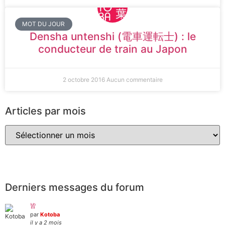
MOT DU JOUR
Densha untenshi (電車運転士) : le
conducteur de train au Japon
2 octobre 2016
Aucun commentaire
Articles par mois
Derniers messages du forum
皆
par
Kotoba
il y a 2 mois