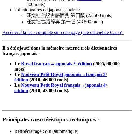
500 mots)
2 dictionnaires de japonais ancien :
旺文社全訳古語辞典 第四版 (22 500 mots)
旺文社古語辞典 第十版 (43 500 mots)
Accéder à la liste complète sur cette page (site officiel de Casio).
Il a été ajouté dans la mémoire interne trois dictionnaires
français-japonais :
Le
Royal français→japonais 2ᵉ édition
(2005, 90 000
mots)
Le
Nouveau Petit Royal japonais→français 3ᵉ
édition
(2010, 46 000 mots)
Le
Nouveau Petit Royal français→japonais 4ᵉ
édition
(2010, 43 000 mots).
Principales caractéristiques techniques :
Rétroéclairage
: oui (automatique)