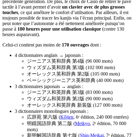
précédente génération. De plus, le choix de Casio de retirer le pavé
tactile à l’avant permet d’avoir
un clavier avec de plus grosses
touches
, ce qui améliore le confort d’utilisation. Par ailleurs, il est
toujours possible de tracer les kanjis via l’écran principal. Enfin, on
peut noter que l’autonomie a été nettement améliorée puisqu’on
passe à
180 heures pour une utilisation classique
(contre 130
heures auparavant).
Celui-ci contient pas moins de
170 ouvrages
dont :
4 dictionnaires anglais → japonais :
ジーニアス英和辞典 第4版 (96 000 mots)
ウィズダム英和辞典 第3版 (102 000 mots)
オーレックス英和辞典 第2版 (105 000 mots)
ベーシックジーニアス英和辞典 (40 000 mots)
3 dictionnaires japonais → anglais :
ジーニアス和英辞典 第3版 (83 000 mots)
ウィズダム和英辞典 第2版 (90 000 mots)
オーレックス和英辞典 新装版 (127 000 mots)
3 dictionnaires monolingues japonais :
広辞苑 第六版 (
Kôjien
, 6ᵉ édition, 240 000 entrées)
明鏡国語辞典 第二版 (
Meikyo
, 2ᵉ édition, 70 000
mots)
新明解国語辞典 第七版 (
Shin-Meikai
, 7ᵉ édition, 77