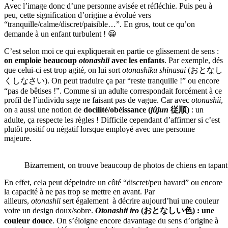
Avec l’image donc d’une personne avisée et réfléchie. Puis peu à
peu, cette signification d’origine a évolué vers
“tranquille/calme/discret/paisible…”. En gros, tout ce qu’on
demande à un enfant turbulent ! 😀
C’est selon moi ce qui expliquerait en partie ce glissement de sens :
on emploie beaucoup
otonashii
avec les enfants
. Par exemple, dés
que celui-ci est trop agité, on lui sort
otonashiku shinasai
(おとなし
くしなさい). On peut traduire ça par “reste tranquille !” ou encore
“pas de bêtises !”. Comme si un adulte correspondait forcément à ce
profil de l’individu sage ne faisant pas de vague. Car avec
otonashii
,
on a aussi une notion de
docilité/obéissance (
jûjun
従順)
: un
adulte, ça respecte les règles ! Difficile cependant d’affirmer si c’est
plutôt positif ou négatif lorsque employé avec une personne
majeure.
Bizarrement, on trouve beaucoup de photos de chiens en tapa
En effet, cela peut dépeindre un côté “discret/peu bavard” ou encore
la capacité à ne pas trop se mettre en avant. Par
ailleurs,
otonashii
sert également à décrire aujourd’hui une couleur
voire un design doux/sobre.
Otonashii iro
(おとなしい色) : une
couleur douce
. On s’éloigne encore davantage du sens d’origine à