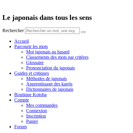
Aller
au
contenu
Le japonais dans tous les sens
Rechercher
Accueil
Parcourir les mots
Mot japonais au hasard
Classements des mots par critères
Glossaire
Prononciation du japonais
Guides et critiques
Méthodes de japonais
Apprentissage des kanjis
Dictionnaires de japonais
Boutique Kotoba
Compte
Mes commandes
Connexion
Inscription
Panier
Forum