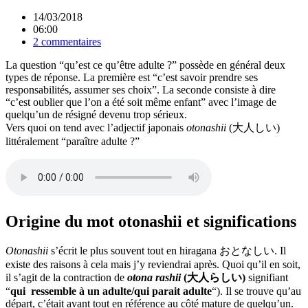
14/03/2018
06:00
2 commentaires
La question “qu’est ce qu’être adulte ?” possède en général deux
types de réponse. La première est “c’est savoir prendre ses
responsabilités, assumer ses choix”. La seconde consiste à dire
“c’est oublier que l’on a été soit même enfant” avec l’image de
quelqu’un de résigné devenu trop sérieux.
Vers quoi on tend avec l’adjectif japonais
otonashii
(大人しい)
littéralement “paraître adulte ?”
Origine du mot otonashii et significations
Otonashii
s’écrit le plus souvent tout en hiragana おとなしい. Il
existe des raisons à cela mais j’y reviendrai après. Quoi qu’il en soit,
il s’agit de la contraction de
otona rashii
(大人らしい)
signifiant
“
qui ressemble à un adulte/qui parait adulte
“). Il se trouve qu’au
départ, c’était avant tout en référence au côté mature de quelqu’un.