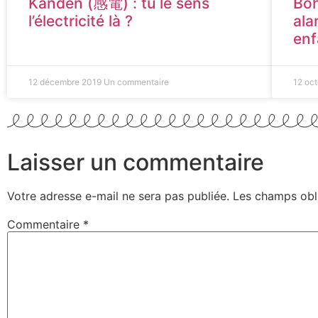
Kanden (感電) : tu le sens
Bô
l’électricité là ?
ala
enf
12 décembre 2019
Un commentaire
12 oc
Laisser un commentaire
Votre adresse e-mail ne sera pas publiée.
Les champs obl
Commentaire
*