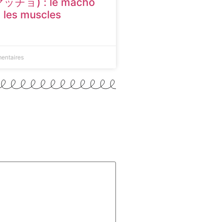
マッチョ) : le macho
t les muscles
entaires