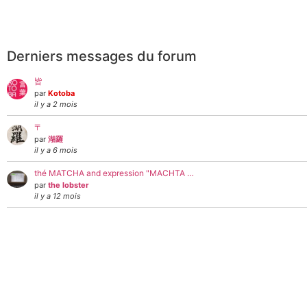
Derniers messages du forum
皆
par
Kotoba
il y a 2 mois
〒
par
湖羅
il y a 6 mois
thé MATCHA and expression "MACHTA …
par
the lobster
il y a 12 mois