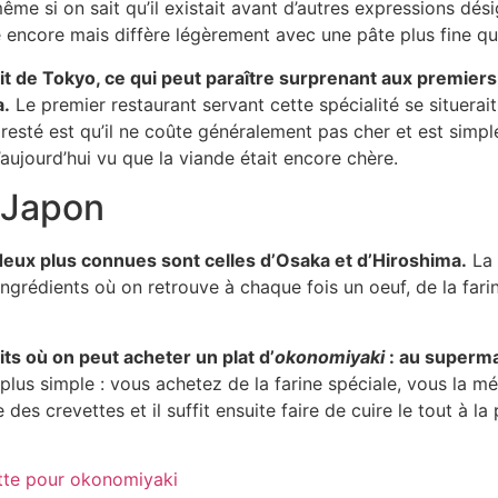
 même si on sait qu’il existait avant d’autres expressions dés
core mais diffère légèrement avec une pâte plus fine que
t de Tokyo, ce qui peut paraître surprenant aux premiers
a.
Le premier restaurant servant cette spécialité se situerai
 resté est qu’il ne coûte généralement pas cher et est simpl
aujourd’hui vu que la viande était encore chère.
u Japon
deux plus connues sont celles d’Osaka et d’Hiroshima.
La 
ngrédients où on retrouve à chaque fois un oeuf, de la fari
ts où on peut acheter un plat d’
okonomiyaki
: au superm
de plus simple : vous achetez de la farine spéciale, vous la m
es crevettes et il suffit ensuite faire de cuire le tout à l
ette pour okonomiyaki