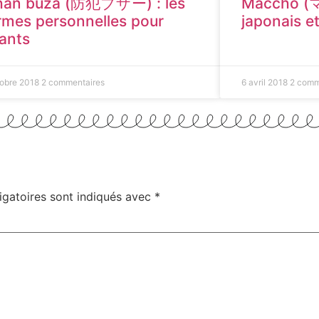
han buzâ (防犯ブザー) : les
Maccho (
rmes personnelles pour
japonais e
ants
tobre 2018
2 commentaires
6 avril 2018
2 comm
igatoires sont indiqués avec
*