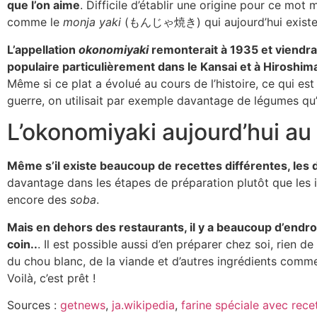
que l’on aime
. Difficile d’établir une origine pour ce mot
comme le
monja yaki
(もんじゃ焼き) qui aujourd’hui existe en
L’appellation
okonomiyaki
remonterait à 1935 et viendrai
populaire particulièrement dans le Kansai et à Hiroshim
Même si ce plat a évolué au cours de l’histoire, ce qui est
guerre, on utilisait par exemple davantage de légumes qu’
L’okonomiyaki aujourd’hui a
Même s’il existe beaucoup de recettes différentes, les 
davantage dans les étapes de préparation plutôt que les i
encore des
soba
.
Mais en dehors des restaurants, il y a beaucoup d’endroi
coin..
. Il est possible aussi d’en préparer chez soi, rien 
du chou blanc, de la viande et d’autres ingrédients comme d
Voilà, c’est prêt !
Sources :
getnews
,
ja.wikipedia
,
farine spéciale avec rec