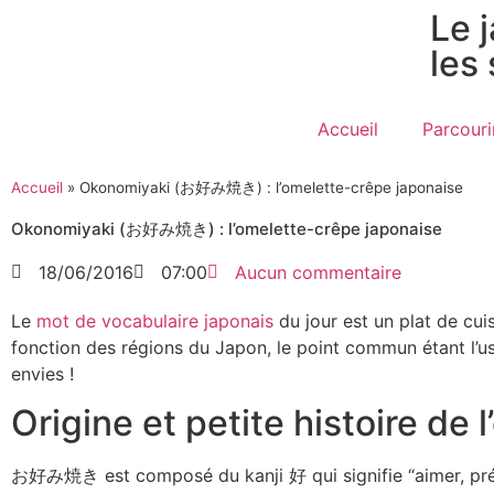
Le 
les
Accueil
Parcouri
Accueil
»
Okonomiyaki (お好み焼き) : l’omelette-crêpe japonaise
Okonomiyaki (お好み焼き) : l’omelette-crêpe japonaise
18/06/2016
07:00
Aucun commentaire
Le
mot de vocabulaire japonais
du jour est un plat de cuisi
fonction des régions du Japon, le point commun étant l’usa
envies !
Origine et petite histoire de 
お好み焼き est composé du kanji 好 qui signifie “aimer, préfére