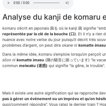
Analyse du kanji de komaru et
komaru
s’écrit en japonais 困る où le kanji 困 signifie “em
représentée par la clé de la bouche (口)
. Et il n’y a rie
nuance avec notre verbe du jour puisqu’il décrit très souv
problèmes d’argent, on peut dire
okane ni
komatte imasu
Dans la même idée,
komaru
s’emploie lorsqu’on perçoit u
sôon ni
komatte imasu
(隣の騒音に困っています) “le vacarme
commun
meiwaku
(迷惑)
qui signifie “la gêne, le trouble”.
Mais il existe une autre signification qui se rapproche d
pas à gérer un événement ou un imprévu et qu’on hésite
quoi/comment répondre”. Vous ratez le dernier train ? Ho