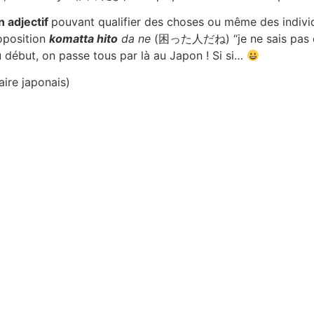
 adjectif
pouvant qualifier des choses ou même des indivi
roposition
komatta hito
da ne
(困った人だね) “je ne sais pas qu
au début, on passe tous par là au Japon ! Si si…
aire japonais)