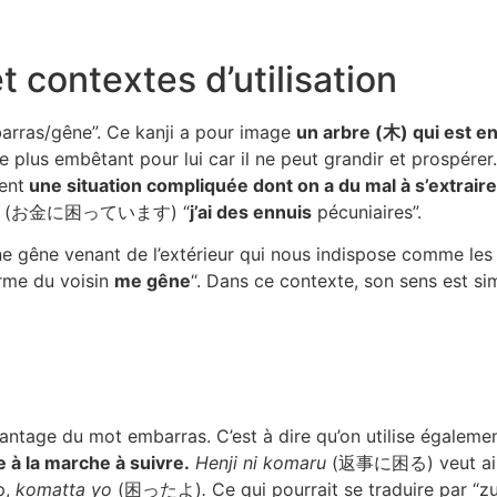
 contextes d’utilisation
barras/gêne”. Ce kanji a pour image
un arbre (木) qui est e
n de plus embêtant pour lui car il ne peut grandir et prospérer
ent
une situation compliquée dont on a du mal à s’extraire
(お金に困っています) “
j’ai des ennuis
pécuniaires”.
ne gêne venant de l’extérieur qui nous indispose comme les
 du voisin
me gêne
“. Dans ce contexte, son sens est si
avantage du mot embarras. C’est à dire qu’on utilise égaleme
 à la marche à suivre.
Henji ni komaru
(返事に困る) veut ainsi
p,
komatta yo
(困ったよ)
.
Ce qui pourrait se traduire par “zut