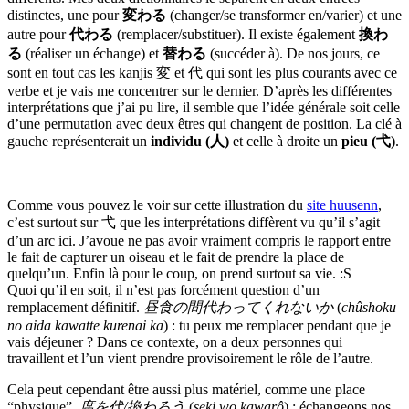
distinctes, une pour
変わる
(changer/se transformer en/varier) et une
autre pour
代わる
(remplacer/substituer). Il existe également
換わ
る
(réaliser un échange) et
替わる
(succéder à). De nos jours, ce
sont en tout cas les kanjis 変 et 代 qui sont les plus courants avec ce
verbe et je vais me concentrer sur le dernier. D’après les différentes
interprétations que j’ai pu lire, il semble que l’idée générale soit celle
d’une permutation avec deux êtres qui changent de position. La clé à
gauche représenterait un
individu (人)
et celle à droite un
pieu (弋)
.
Comme vous pouvez le voir sur cette illustration du
site huusenn
,
c’est surtout sur 弋 que les interprétations diffèrent vu qu’il s’agit
d’un arc ici. J’avoue ne pas avoir vraiment compris le rapport entre
le fait de capturer un oiseau et le fait de prendre la place de
quelqu’un. Enfin là pour le coup, on prend surtout sa vie. :S
Quoi qu’il en soit, il n’est pas forcément question d’un
remplacement définitif.
昼食の間代わってくれないか
(
chûshoku
no aida kawatte kurenai ka
) : tu peux me remplacer pendant que je
vais déjeuner ? Dans ce contexte, on a deux personnes qui
travaillent et l’un vient prendre provisoirement le rôle de l’autre.
Cela peut cependant être aussi plus matériel, comme une place
“physique”.
席を代/換わろう
(
seki wo kawarô
) : échangeons nos