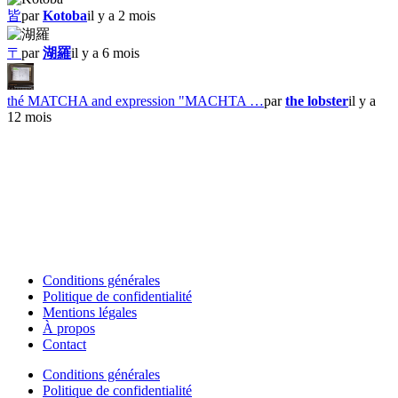
皆
par
Kotoba
il y a 2 mois
〒
par
湖羅
il y a 6 mois
thé MATCHA and expression "MACHTA …
par
the lobster
il y a
12 mois
Conditions générales
Politique de confidentialité
Mentions légales
À propos
Contact
Conditions générales
Politique de confidentialité