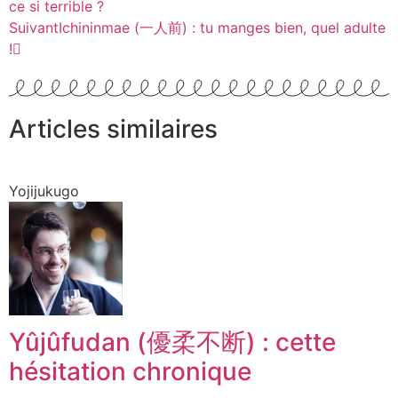
ce si terrible ?
Suivant
Ichininmae (一人前) : tu manges bien, quel adulte
!
Articles similaires
Yojijukugo
Yûjûfudan (優柔不断) : cette
hésitation chronique