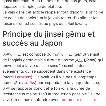
quasi immédiat. À un tel point que de nos jours, cela a
dépassé le simple jeu de plateau.
Je vais dans cet article rappeler tout d’abord le principe
de ce jeu de société puis je vais tenter d’expliquer les
raisons d’un tel succès au pays du soleil levant.
Principe du jinsei gêmu et
succès au Japon
人生ゲーム est composé du mot ゲーム (
gêmu
) venant
de l’anglais
game
mais surtout du terme
人生 (
jinsei
) qui
renvoie ici à la vie dans le sens “ensemble des
événements qui se succèdent dans une existence”
(merci
Larousse
). On avait vu il y a pas si longtemps
que 生活 (
seikatsu
) correspondait à la vie quotidienne,
人生 se rapporte donc cette fois-ci à la durée de
l’existence humaine. D’où la traduction possible “jeu de
la vie”, à ne pas confondre avec
l’automate cellulaire
.