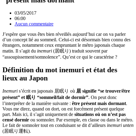
03/05/2017
06:00
Aucun commentaire
J’espère que vous êtes bien réveillés aujourd’hui car on va parler
d’un concept lié au sommeil. Celui-ci est désormais bien connu des
étrangers, notamment ceux empruntant le métro japonais chaque
matin. Il s’agit du
inemuri
(居眠り) traduit souvent par
“assoupissement/somnolence”. Qu’est ce qui le caractérise ?
Définition du mot inemuri et état des
lieux au Japon
Inemuri
s’écrit en japonais 居眠り où
居 signifie “se trouver/être
présent” et 眠り “sommeil/fait de dormir”
. On peut donc
l’interpréter de la manière suivante :
être présent mais dormant
.
Vous me direz, quand on dort, on est forcément présent quelque
part. Mais ici, il s’agit uniquement de
situations où on n’est pas
censé dormir
ou somnoler. Par exemple, en classe ou dans le métro.
Le fait de somnoler tout en conduisant se dit d’ailleurs
inemuri unten
(居眠り運転).