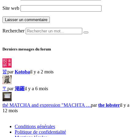
Site web
Rechercher
Derniers messages du forum
皆
par
Kotoba
il y a 2 mois
〒
par
湖羅
il y a 6 mois
thé MATCHA and expression "MACHTA …
par
the lobster
il y a
12 mois
Conditions générales
Politique de confidentialité