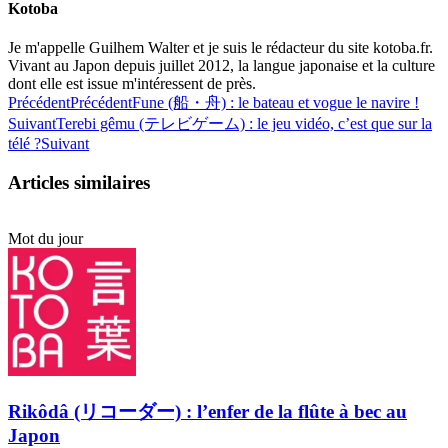
Kotoba
Je m'appelle Guilhem Walter et je suis le rédacteur du site kotoba.fr.
Vivant au Japon depuis juillet 2012, la langue japonaise et la culture
dont elle est issue m'intéressent de près.
Précédent
Précédent
Fune (船・舟) : le bateau et vogue le navire !
Suivant
Terebi gêmu (テレビゲーム) : le jeu vidéo, c’est que sur la
télé ?
Suivant
Articles similaires
Mot du jour
Rikôdâ (リコーダー) : l’enfer de la flûte à bec au
Japon