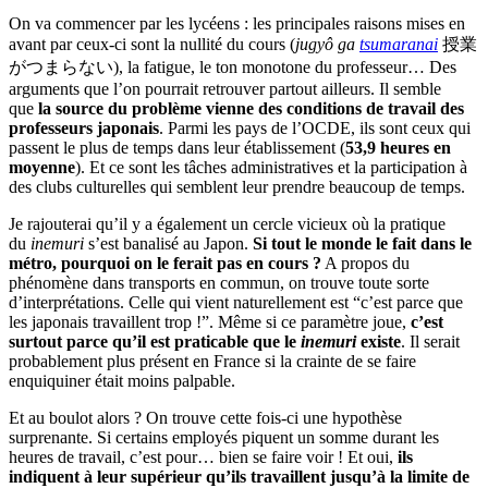
On va commencer par les lycéens : les principales raisons mises en
avant par ceux-ci sont la nullité du cours (
jugyô ga
tsumaranai
授業
がつまらない), la fatigue, le ton monotone du professeur… Des
arguments que l’on pourrait retrouver partout ailleurs. Il semble
que
la source du problème vienne des conditions de travail des
professeurs japonais
. Parmi les pays de l’OCDE, ils sont ceux qui
passent le plus de temps dans leur établissement (
53,9 heures en
moyenne
). Et ce sont les tâches administratives et la participation à
des clubs culturelles qui semblent leur prendre beaucoup de temps.
Je rajouterai qu’il y a également un cercle vicieux où la pratique
du
inemuri
s’est banalisé au Japon.
Si tout le monde le fait dans le
métro, pourquoi on le ferait pas en cours ?
A propos du
phénomène dans transports en commun, on trouve toute sorte
d’interprétations. Celle qui vient naturellement est “c’est parce que
les japonais travaillent trop !”. Même si ce paramètre joue,
c’est
surtout parce qu’il est praticable que le
inemuri
existe
. Il serait
probablement plus présent en France si la crainte de se faire
enquiquiner était moins palpable.
Et au boulot alors ? On trouve cette fois-ci une hypothèse
surprenante. Si certains employés piquent un somme durant les
heures de travail, c’est pour… bien se faire voir ! Et oui,
ils
indiquent à leur supérieur qu’ils travaillent jusqu’à la limite de