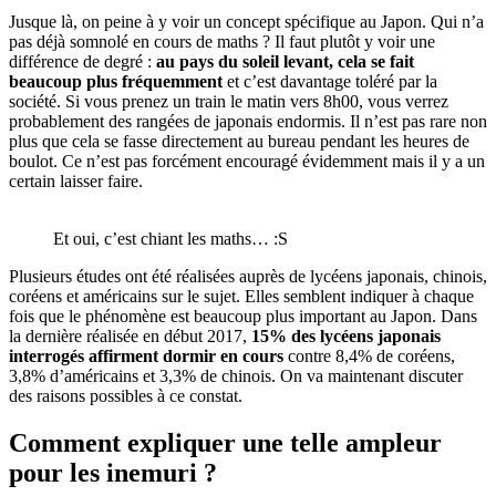
Jusque là, on peine à y voir un concept spécifique au Japon. Qui n’a
pas déjà somnolé en cours de maths ? Il faut plutôt y voir une
différence de degré :
au pays du soleil levant, cela se fait
beaucoup plus fréquemment
et c’est davantage toléré par la
société. Si vous prenez un train le matin vers 8h00, vous verrez
probablement des rangées de japonais endormis. Il n’est pas rare non
plus que cela se fasse directement au bureau pendant les heures de
boulot. Ce n’est pas forcément encouragé évidemment mais il y a un
certain laisser faire.
Et oui, c’est chiant les maths… :S
Plusieurs études ont été réalisées auprès de lycéens japonais, chinois,
coréens et américains sur le sujet. Elles semblent indiquer à chaque
fois que le phénomène est beaucoup plus important au Japon. Dans
la dernière réalisée en début 2017,
15% des lycéens japonais
interrogés affirment dormir en cours
contre 8,4% de coréens,
3,8% d’américains et 3,3% de chinois. On va maintenant discuter
des raisons possibles à ce constat.
Comment expliquer une telle ampleur
pour les inemuri ?