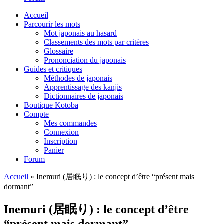
Accueil
Parcourir les mots
Mot japonais au hasard
Classements des mots par critères
Glossaire
Prononciation du japonais
Guides et critiques
Méthodes de japonais
Apprentissage des kanjis
Dictionnaires de japonais
Boutique Kotoba
Compte
Mes commandes
Connexion
Inscription
Panier
Forum
Accueil
»
Inemuri (居眠り) : le concept d’être “présent mais
dormant”
Inemuri (居眠り) : le concept d’être
“présent mais dormant”