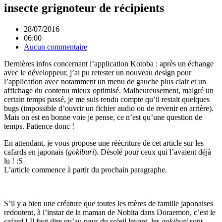
insecte grignoteur de récipients
28/07/2016
06:00
Aucun commentaire
Dernières infos concernant l’application Kotoba : après un échange
avec le développeur, j’ai pu retester un nouveau design pour
l’application avec notamment un menu de gauche plus clair et un
affichage du contenu mieux optimisé. Malheureusement, malgré un
certain temps passé, je me suis rendu compte qu’il restait quelques
bugs (impossible d’ouvrir un fichier audio ou de revenir en arrière).
Mais on est en bonne voie je pense, ce n’est qu’une question de
temps. Patience donc !
En attendant, je vous propose une réécriture de cet article sur les
cafards en japonais (
gokiburi
). Désolé pour ceux qui l’avaient déjà
lu ! :S
L’article commence à partir du prochain paragraphe.
S’il y a bien une créature que toutes les mères de famille japonaises
redoutent, à l’instar de la maman de Nobita dans Doraemon, c’est le
cafard ! Il faut dire qu’au pays du soleil levant, les
gokiburi
sont