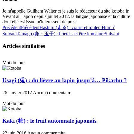
Je m'appelle Guilhem Walter et je suis le rédacteur du site kotoba.fr.
Vivant au Japon depuis juillet 2012, la langue japonaise et la culture
dont elle est issue m'intéressent de près.
Précédent
Précédent
Hashiru (走る) : courir et rouler. Hum ?
Suivant
Tamago (卵・玉子) : l’oeuf, cet être immature
Suivant
Articles similaires
Mot du jour
Usagi (兎) : du lièvre au lapin jusqu’à… Pikachu ?
26 janvier 2017
Aucun commentaire
Mot du jour
Kaki (柿) : le fruit automnale japonais
22 juin 2016
Aucun commentaire