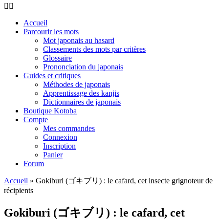
Accueil
Parcourir les mots
Mot japonais au hasard
Classements des mots par critères
Glossaire
Prononciation du japonais
Guides et critiques
Méthodes de japonais
Apprentissage des kanjis
Dictionnaires de japonais
Boutique Kotoba
Compte
Mes commandes
Connexion
Inscription
Panier
Forum
Accueil
»
Gokiburi (ゴキブリ) : le cafard, cet insecte grignoteur de
récipients
Gokiburi (ゴキブリ) : le cafard, cet