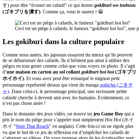
す) pour dire “écraser un cafard” ce qui donne
gokiburi wo tsubusu
(ゴキブリを潰す)
. Comme ça, vous le saurez ! 😀
Ceci est un piège à cafards, le fameux “gokiburi hoi hoi”, une pe
Les gokiburi dans la culture populaire
Comme nous autres, les japonais essayent du mieux qu’ils peuvent
de se débarrasser des cafards. Ils n’hésitent pas ainsi à utiliser des
pièges en tout genre comme celui que vous voyez en photo. Il s’agit
d’
une maison en carton au sol collant
gokiburi hoi hoi
(ゴキブリ
ホイホイ)
. Et vous avez peut être remarqué le mignon petit
personnage représenté dessus qui vient du manga
gokicha
(ごきチ
ャ)
. Dans celui-ci, le personnage principal, une ravissante petite
cafarde cherche à devenir ami avec les humains. Evidemment, ce
n’est pas chose aisée !
Dans le domaine des jeux vidéo, on trouve un
jeu Game Boy
qui a
pris le nom du piège pour s’appeler tout simplement
Hoi Hoi
(ホイ
ホイ “
Stop That Roach
” en anglais). Cette fois-ci on ne rigole plus
vu que le but de ce jeu de réflexion est d’empêcher les cafards de
s’attaquer au gâteau. On vous propose alors de les écrabouiller avec