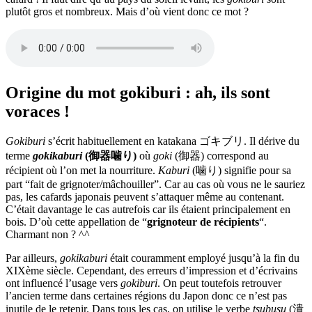
plutôt gros et nombreux. Mais d’où vient donc ce mot ?
Origine du mot gokiburi : ah, ils sont
voraces !
Gokiburi
s’écrit habituellement en katakana ゴキブリ. Il dérive du
terme
gokikaburi
(御器噛り)
où
goki
(御器) correspond au
récipient où l’on met la nourriture.
K
aburi
(噛り) signifie pour sa
part “fait de grignoter/mâchouiller”. Car au cas où vous ne le sauriez
pas, les cafards japonais peuvent s’attaquer même au contenant.
C’était davantage le cas autrefois car ils étaient principalement en
bois. D’où cette appellation de “
grignoteur de récipients
“.
Charmant non ? ^^
Par ailleurs,
gokikaburi
était couramment employé jusqu’à la fin du
XIXème siècle. Cependant, des erreurs d’impression et d’écrivains
ont influencé l’usage vers
gokiburi
. On peut toutefois retrouver
l’ancien terme dans certaines régions du Japon donc ce n’est pas
inutile de le retenir. Dans tous les cas, on utilise le verbe
tsubusu
(潰