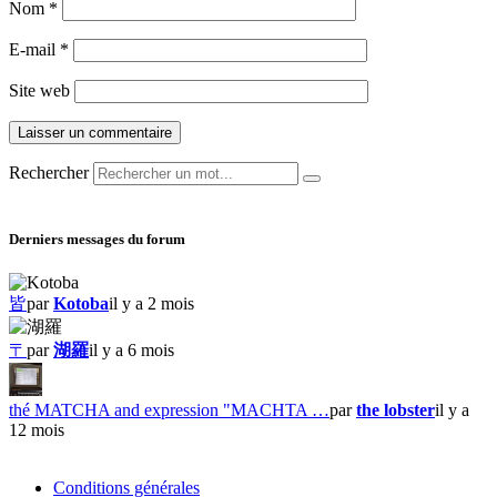
Nom
*
E-mail
*
Site web
Rechercher
Derniers messages du forum
皆
par
Kotoba
il y a 2 mois
〒
par
湖羅
il y a 6 mois
thé MATCHA and expression "MACHTA …
par
the lobster
il y a
12 mois
Conditions générales