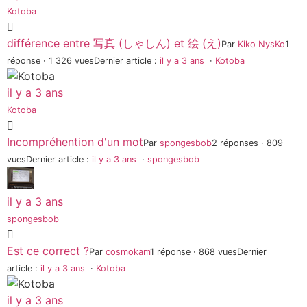
Kotoba
différence entre 写真 (しゃしん) et 絵 (え)
Par
Kiko NysKo
1
réponse · 1 326 vues
Dernier article :
il y a 3 ans
·
Kotoba
il y a 3 ans
Kotoba
Incompréhention d'un mot
Par
spongesbob
2 réponses · 809
vues
Dernier article :
il y a 3 ans
·
spongesbob
il y a 3 ans
spongesbob
Est ce correct ?
Par
cosmokam
1 réponse · 868 vues
Dernier
article :
il y a 3 ans
·
Kotoba
il y a 3 ans