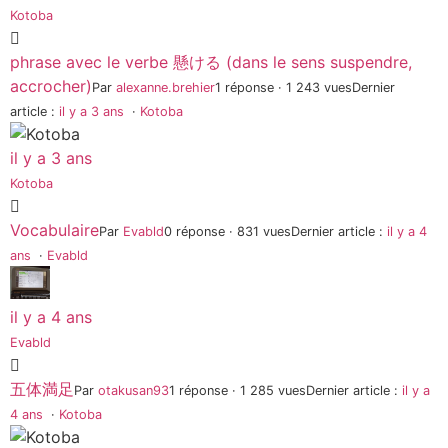
Kotoba
phrase avec le verbe 懸ける (dans le sens suspendre,
accrocher)
Par
alexanne.brehier
1 réponse · 1 243 vues
Dernier
article :
il y a 3 ans
·
Kotoba
il y a 3 ans
Kotoba
Vocabulaire
Par
Evabld
0 réponse · 831 vues
Dernier article :
il y a 4
ans
·
Evabld
il y a 4 ans
Evabld
五体満足
Par
otakusan93
1 réponse · 1 285 vues
Dernier article :
il y a
4 ans
·
Kotoba