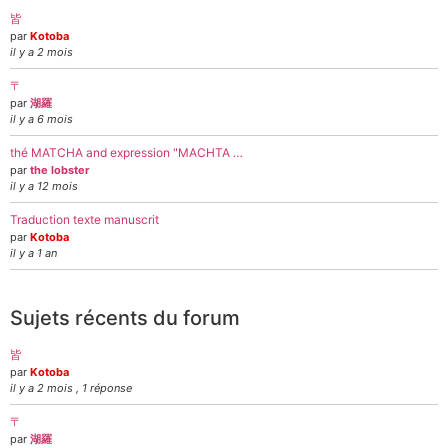
皆
par
Kotoba
il y a 2 mois
〒
par
湖羅
il y a 6 mois
thé MATCHA and expression "MACHTA …
par
the lobster
il y a 12 mois
Traduction texte manuscrit
par
Kotoba
il y a 1 an
Sujets récents du forum
皆
par
Kotoba
il y a 2 mois , 1 réponse
〒
par
湖羅