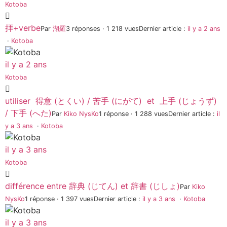
Kotoba
拝+verbe
Par
湖羅
3 réponses · 1 218 vues
Dernier article :
il y a 2 ans
·
Kotoba
il y a 2 ans
Kotoba
utiliser 得意 (とくい) / 苦手 (にがて) et 上手 (じょうず)
/ 下手 (へた)
Par
Kiko NysKo
1 réponse · 1 288 vues
Dernier article :
il
y a 3 ans
·
Kotoba
il y a 3 ans
Kotoba
différence entre 辞典 (じてん) et 辞書 (じしょ)
Par
Kiko
NysKo
1 réponse · 1 397 vues
Dernier article :
il y a 3 ans
·
Kotoba
il y a 3 ans