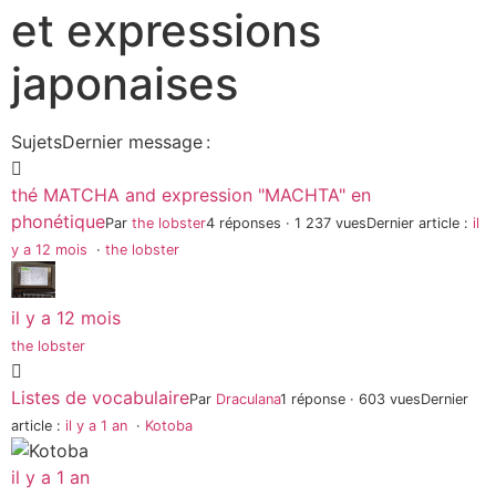
et expressions
japonaises
Sujets
Dernier message :
thé MATCHA and expression "MACHTA" en
phonétique
Par
the lobster
4 réponses · 1 237 vues
Dernier article :
il
y a 12 mois
·
the lobster
il y a 12 mois
the lobster
Listes de vocabulaire
Par
Draculana
1 réponse · 603 vues
Dernier
article :
il y a 1 an
·
Kotoba
il y a 1 an