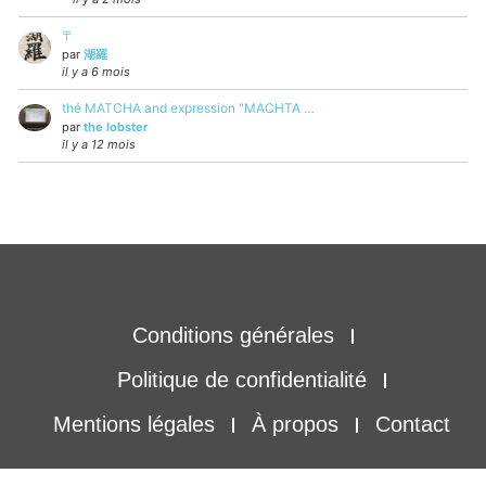
〒
par
湖羅
il y a 6 mois
thé MATCHA and expression "MACHTA …
par
the lobster
il y a 12 mois
Conditions générales
Politique de confidentialité
Mentions légales
À propos
Contact