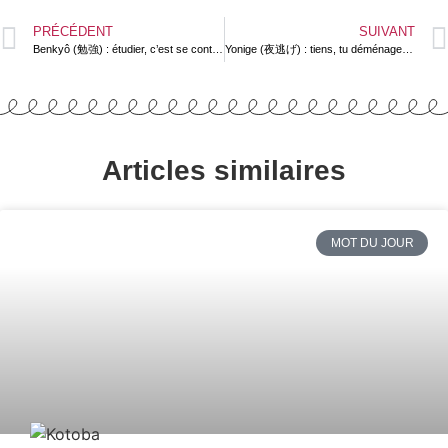
PRÉCÉDENT
SUIVANT
Benkyô (勉強) : étudier, c’est se contraindre à faire des efforts ?
Yonige (夜逃げ) : tiens, tu déménages en pleine nuit toi ?
Articles similaires
MOT DU JOUR