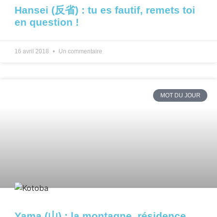
Hansei (反省) : tu es fautif, remets toi
en question !
16 avril 2018
Un commentaire
MOT DU JOUR
Yama (山) : la montagne, résidence