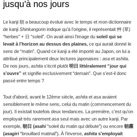
jusqu’à nos jours
Le kanji 朝 a beaucoup évolué avec le temps et mon dictionnaire
de kanji
Shinkangorin
indique qu’à l’origine, il représentait 艸 (草)
“herbes” + 日 “soleil”. On avait ainsi l’image du
soleil qui se
levait à l’horizon au dessus des plaines,
ce qui aurait donné le
sens de “matin”. Quand ce kanji a été importé au Japon, on lui a
attribué principalement deux lectures japonaises :
asa
et
ashita
.
De nos jours,
ashita
s’écrit plutôt
明日 littéralement “jour qui
s’ouvre”
et signifie exclusivement “demain”. Que s’est-il donc
passé entre temps ?
Tout d’abord, avant le 12ème siècle,
ashita
et
asa
avaient
sensiblement le même sens, celui du matin (commencement du
jour). Il existait toutefois deux tendances. La première, c’est qu’on
employait très rarement
asa
seul mais avec un autre kanji. Par
exemple,
朝日 (
asahi
“soleil du matin qui débute”) ou encore
朝霧
(
asagiri
“brouillard matinal”). À l’inverse,
ashita
s’employait