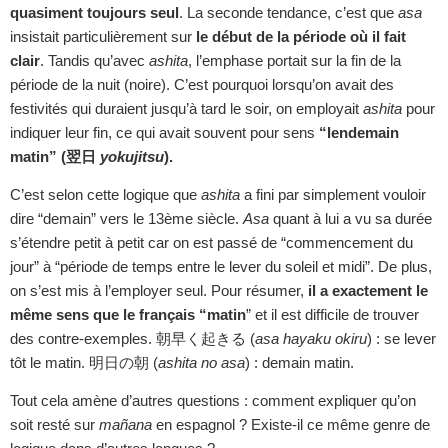
quasiment toujours seul
. La seconde tendance, c’est que
asa
insistait particulièrement sur
le début de la période où il fait
clair
. Tandis qu’avec
ashita
, l’emphase portait sur la fin de la
période de la nuit (noire). C’est pourquoi lorsqu’on avait des
festivités qui duraient jusqu’à tard le soir, on employait
ashita
pour
indiquer leur fin, ce qui avait souvent pour sens
“lendemain
matin” (翌日
yokujitsu
).
C’est selon cette logique que
ashita
a fini par simplement vouloir
dire “demain” vers le 13ème siècle.
Asa
quant à lui a vu sa durée
s’étendre petit à petit car on est passé de “commencement du
jour” à “période de temps entre le lever du soleil et midi”. De plus,
on s’est mis à l’employer seul. Pour résumer,
il a exactement le
même sens que le français “matin
” et il est difficile de trouver
des contre-exemples. 朝早く起きる (
asa hayaku okiru
) : se lever
tôt le matin. 明日の朝 (
ashita no asa
) : demain matin.
Tout cela amène d’autres questions : comment expliquer qu’on
soit resté sur
mañana
en espagnol ? Existe-il ce même genre de