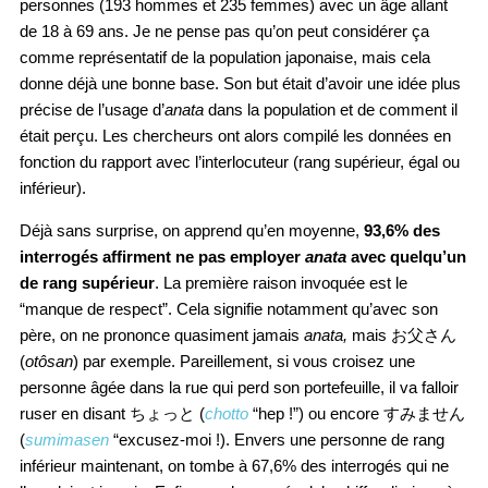
personnes (193 hommes et 235 femmes) avec un âge allant
de 18 à 69 ans. Je ne pense pas qu’on peut considérer ça
comme représentatif de la population japonaise, mais cela
donne déjà une bonne base. Son but était d’avoir une idée plus
précise de l’usage d’
anata
dans la population et de comment il
était perçu. Les chercheurs ont alors compilé les données en
fonction du rapport avec l’interlocuteur (rang supérieur, égal ou
inférieur).
Déjà sans surprise, on apprend qu’en moyenne,
93,6% des
interrogés affirment ne pas employer
anata
avec quelqu’un
de rang supérieur
. La première raison invoquée est le
“manque de respect”. Cela signifie notamment qu’avec son
père, on ne prononce quasiment jamais
anata,
mais お父さん
(
otôsan
) par exemple. Pareillement, si vous croisez une
personne âgée dans la rue qui perd son portefeuille, il va falloir
ruser en disant ちょっと (
chotto
“hep !”) ou encore すみません
(
sumimasen
“excusez-moi !). Envers une personne de rang
inférieur maintenant, on tombe à 67,6% des interrogés qui ne