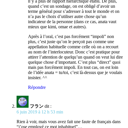
n’y a plus de rapport hiérarchique établi. De plus,
quand c’est un sondage, on est obligé d’avoir un
terme général pour s’adresser à tout le monde et on
n’a pas le choix d’utiliser autre chose qu’un
indicateur de la personne (dans ce cas, anata vaut
mieux que kimi, omae et autres).
Après à l’oral, c’est pas forcément “impoli” non
plus, c’est juste qu’on le perçoit pas comme une
appellation habituelle comme celle où on a recourt
au nom de l’interlocuteur. Donc c’est pratique pour
attirer l’attention de quelqu’un quand on veut lui dire
quelque chose d’important. C’est plus “direct” quoi
mais pas forcément impoli. En tout cas, on est loin
de l’idée anata = tu/toi, c’est là-dessus que je voulais
insister. ^^
Répondre
フラン
dit :
6 juin 2019 à 12 h 53 min
Rien à voir, mais vous avez fait une faute de français dans
“j’ose employé ce mot inhabituel”…