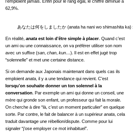
l’emploient jamais. Enfin pour le rang égal, le chiffre diminue à
62,9%.
あなたは何をしましたか (anata ha nani wo shimashita ka) : qu’e
En réalité,
anata
est loin d’être simple à placer
. Quand c’est
un ami ou une connaissance, on va préférer utiliser son nom
avec un suffixe (
san
,
chan
,
kun
…). Il est en effet jugé trop
“solennelle” et met une certaine distance.
Si on demande aux Japonais maintenant dans quels cas ils
emploient
anata
, il y a une tendance qui revient. C’est
lorsqu’on souhaite donner un ton solennel à la
conversation
. Par exemple un ami qui donne un conseil, une
mère qui gronde son enfant, un professeur qui fait la morale.
On cherche à dire “là, c’est un moment particulier” en quelque
sorte. Par contre, le fait de balancer à un supérieur
anata
, cela
traduit davantage une rébellion/dispute. Comme pour lui
signaler “j’ose employer ce mot inhabituel”.