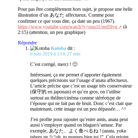
Pour pas être complètement hors sujet, je propose une belle
illustration d’un あなた affectueux. Comme pour
confirmer ce que vous dite, ça date un peu (1967).
https://www.youtube.com/watch?v=oou1UmrDlyg
(à
2:15) (attention, un peu graphique)
Répondre
Kotoba
dit :
6 juin 2019 à 13 h 27 min
C’est corrigé, merci ! 🙂
Intéressant, ça me permet d’apporter également
quelques précisions sur l’usage d’anata affectueux.
L’article précise que c’est un usage très conservateur
(保守的 en japonais) et qu’en gros, on l’utilise
surtout au théâtre/cinéma comme stéréotype de
l’épouse qui ne fait pas de bruit. Donc c’est clair que
maintenant, cette image est un peu dépassée… ^^
J’en profite pour rajouter qu’entre amis, anata peut
aussi s’employer quand on blague/s’amuse. Par
exemple, あなた、よく食べるね ! (anata, yoku
taberu ne !) “oh, tu manges bien toi !”. Cela rejoint