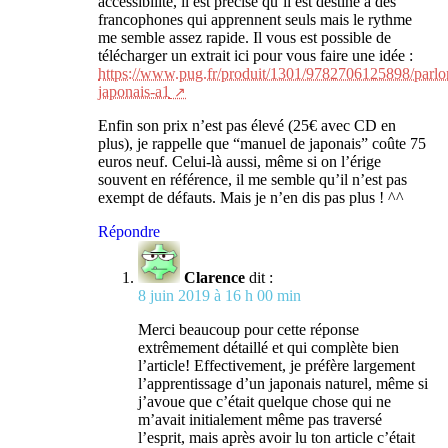
accessibilité, il est précisé qu’il est destiné à des
francophones qui apprennent seuls mais le rythme
me semble assez rapide. Il vous est possible de
télécharger un extrait ici pour vous faire une idée :
https://www.pug.fr/produit/1301/9782706125898/parlo
japonais-a1
Enfin son prix n’est pas élevé (25€ avec CD en
plus), je rappelle que “manuel de japonais” coûte 75
euros neuf. Celui-là aussi, même si on l’érige
souvent en référence, il me semble qu’il n’est pas
exempt de défauts. Mais je n’en dis pas plus ! ^^
Répondre
Clarence
dit :
8 juin 2019 à 16 h 00 min
Merci beaucoup pour cette réponse
extrêmement détaillé et qui complète bien
l’article! Effectivement, je préfère largement
l’apprentissage d’un japonais naturel, même si
j’avoue que c’était quelque chose qui ne
m’avait initialement même pas traversé
l’esprit, mais après avoir lu ton article c’était