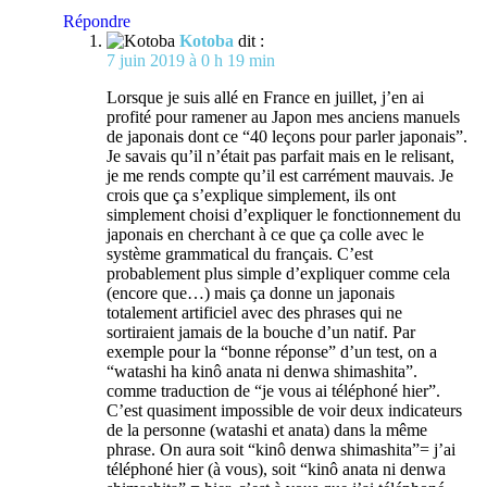
Répondre
Kotoba
dit :
7 juin 2019 à 0 h 19 min
Lorsque je suis allé en France en juillet, j’en ai
profité pour ramener au Japon mes anciens manuels
de japonais dont ce “40 leçons pour parler japonais”.
Je savais qu’il n’était pas parfait mais en le relisant,
je me rends compte qu’il est carrément mauvais. Je
crois que ça s’explique simplement, ils ont
simplement choisi d’expliquer le fonctionnement du
japonais en cherchant à ce que ça colle avec le
système grammatical du français. C’est
probablement plus simple d’expliquer comme cela
(encore que…) mais ça donne un japonais
totalement artificiel avec des phrases qui ne
sortiraient jamais de la bouche d’un natif. Par
exemple pour la “bonne réponse” d’un test, on a
“watashi ha kinô anata ni denwa shimashita”.
comme traduction de “je vous ai téléphoné hier”.
C’est quasiment impossible de voir deux indicateurs
de la personne (watashi et anata) dans la même
phrase. On aura soit “kinô denwa shimashita”= j’ai
téléphoné hier (à vous), soit “kinô anata ni denwa