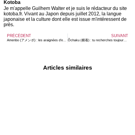
Kotoba
Je m'appelle Guilhem Walter et je suis le rédacteur du site
kotoba.fr. Vivant au Japon depuis juillet 2012, la langue
japonaise et la culture dont elle est issue m'intéressent de
près.
PRÉCÉDENT
SUIVANT
Amenbo (アメンボ) : les araignées d’eau, ça ressemble à un bonbon ?
Ôchaku (横着) : tu recherches toujours la facilité quand même !
Articles similaires