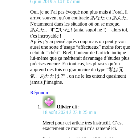
6 juin 2019 à 14 h 07 min
Oui, je ne l’ai pas évoqué non plus mais à l’oral, il
arrive souvent qu’on contracte あなた en あんた.
Notamment dans les situation où on se moque.
あんた、すごいね ! (anta, sugoi ne !) = alors toi,
t’es incroyable !
Après j’y ai pensé après coup mais on peut y voir
aussi une sorte d’usage “affectueux” moins fort que
celui de “chéri”. Bref, l’auteur de l’article indique
lui-même que ça mériterait davantage d’études plus
précises encore. En tout cas, les phrases qu’on
apprend des fois en grammaire du type “私は元
気、あたたは ?” , on ne le les entend quasiment
jamais j’imagine.
Répondre
Olivier
dit :
18 août 2024 à 23 h 25 min
Merci pour cet article très instructif. C’est
exactement ce mot qui m’a ramené ici.