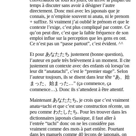
temps à discuter sans avoir à désigner l’autre
directement. Donc moi avec les japonais que je
connais, je n’emploie souvent ni anata, ni le prenom
+ suffixe. Si vraiment j’ai oublié le prénom et que le
contexte l’exige, c’est plus compliqué par contre. Ce
qu’on peut dire, c’est que la faible fréquence de son
emploi influe sur la perception que les gens en ont.
Ce n’est pas un “passe partout”, c’est évident. ^^
Et pour あなたたち justement (bonne question),
l’auteur en parle très brièvement à un moment. Il cite
justement un contexte avec des enfants où lorsqu’on
leur dit “anatatachi”, c’est le “premier stage”. Selon
l’auteur toujours, ils se disent dans leur tête “あ、始
まった、始まった…” (ça commence, ça
commence…). Donc ils s’attendent à être attentif.
Maintenant あなたたち, je crois que c’est vraiment
anata+tachi et que c’est une construction récente, un
peu comme わたしたち. Pour les trouver dans les
dictionnaires japonais classique, il faut aller à
l’entrée “tachi” donc on ne les considère pas
vraiment comme des mots à part entière. Pourtant
dans les manuels comme 40 leçons de japonais, on