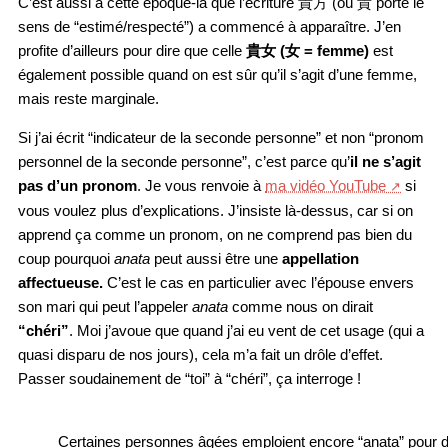
C’est aussi à cette époque-là que l’écriture 貴方 (où 貴 porte le
sens de “estimé/respecté”) a commencé à apparaître. J’en
profite d’ailleurs pour dire que celle
貴女 (女 = femme)
est
également possible quand on est sûr qu’il s’agit d’une femme,
mais reste marginale.
Si j’ai écrit “indicateur de la seconde personne” et non “pronom
personnel de la seconde personne”, c’est parce qu’
il ne s’agit
pas d’un pronom
. Je vous renvoie à
ma vidéo YouTube
si
vous voulez plus d’explications. J’insiste là-dessus, car si on
apprend ça comme un pronom, on ne comprend pas bien du
coup pourquoi
anata
peut aussi être une
appellation
affectueuse.
C’est le cas en particulier avec l’épouse envers
son mari qui peut l’appeler
anata
comme nous on dirait
“chéri”
. Moi j’avoue que quand j’ai eu vent de cet usage (qui a
quasi disparu de nos jours), cela m’a fait un drôle d’effet.
Passer soudainement de “toi” à “chéri”, ça interroge !
Certaines personnes âgées emploient encore “anata” pour di