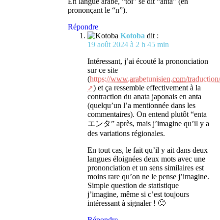
En langue arabe, “toi” se dit “anta” (en
prononçant le “n”).
Répondre
Kotoba
dit :
19 août 2024 à 2 h 45 min
Intéressant, j’ai écouté la prononciation
sur ce site
(
https://www.arabetunisien.com/traduction
) et ça ressemble effectivement à la
contraction du anata japonais en anta
(quelqu’un l’a mentionnée dans les
commentaires). On entend plutôt “enta
エンタ” après, mais j’imagine qu’il y a
des variations régionales.
En tout cas, le fait qu’il y ait dans deux
langues éloignées deux mots avec une
prononciation et un sens similaires est
moins rare qu’on ne le pense j’imagine.
Simple question de statistique
j’imagine, même si c’est toujours
intéressant à signaler ! 🙂
Répondre