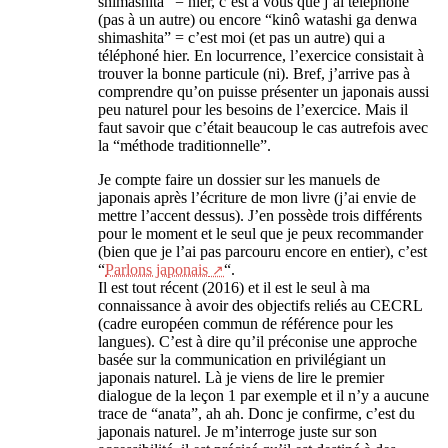
shimashita” = hier, c’est à vous que j’ai téléphoné
(pas à un autre) ou encore “kinô watashi ga denwa
shimashita” = c’est moi (et pas un autre) qui a
téléphoné hier. En locurrence, l’exercice consistait à
trouver la bonne particule (ni). Bref, j’arrive pas à
comprendre qu’on puisse présenter un japonais aussi
peu naturel pour les besoins de l’exercice. Mais il
faut savoir que c’était beaucoup le cas autrefois avec
la “méthode traditionnelle”.
Je compte faire un dossier sur les manuels de
japonais après l’écriture de mon livre (j’ai envie de
mettre l’accent dessus). J’en possède trois différents
pour le moment et le seul que je peux recommander
(bien que je l’ai pas parcouru encore en entier), c’est
“
Parlons japonais
“.
Il est tout récent (2016) et il est le seul à ma
connaissance à avoir des objectifs reliés au CECRL
(cadre européen commun de référence pour les
langues). C’est à dire qu’il préconise une approche
basée sur la communication en privilégiant un
japonais naturel. Là je viens de lire le premier
dialogue de la leçon 1 par exemple et il n’y a aucune
trace de “anata”, ah ah. Donc je confirme, c’est du
japonais naturel. Je m’interroge juste sur son